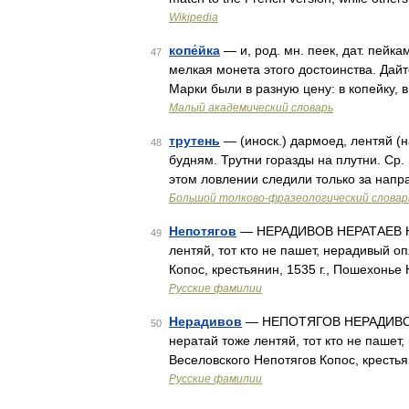
Wikipedia
копе́йка
— и, род. мн. пеек, дат. пейка
47
мелкая монета этого достоинства. Дайт
Марки были в разную цену: в копейку, в
Малый академический словарь
трутень
— (иноск.) дармоед, лентяй (н
48
будням. Трутни горазды на плутни. Ср. 
этом ловлении следили только за нап
Большой толково-фразеологический словар
Непотягов
— НЕРАДИВОВ НЕРАТАЕВ НЕРА
49
лентяй, тот кто не пашет, нерадивый о
Копос, крестьянин, 1535 г., Пошехонье
Русские фамилии
Нерадивов
— НЕПОТЯГОВ НЕРАДИВОВ Н
50
нератай тоже лентяй, тот кто не пашет
Веселовского Непотягов Копос, крестья
Русские фамилии