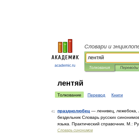
Словари и энциклоп
academic.ru
Толкования
Переводы
лентяй
Толкование
Перевод
Книги
празднолюбец
— ленивец, лежебока, л
41
бездельник Словарь русских синонимов
языка. Практический справочник. М.: Р
Словарь синонимов