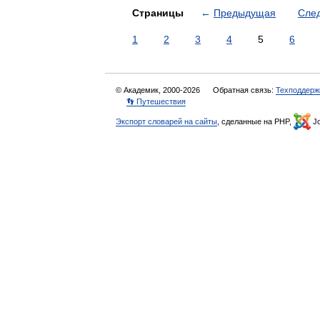
Страницы
←
Предыдущая
Сле
1
2
3
4
5
6
© Академик, 2000-2026
Обратная связь:
Техподдерж
👣 Путешествия
Экспорт словарей на сайты
, сделанные на PHP,
Jo