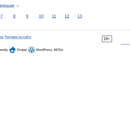
дующая
→
7
8
9
10
11
12
13
ка
,
Реклама на сайте
18+
omla,
Drupal,
WordPress, MODx.