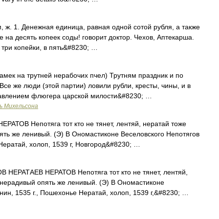
м, ж. 1. Денежная единица, равная одной сотой рубля, а также
е на десять копеек соды! говорит доктор. Чехов, Аптекарша.
 три копейки, в пять&#8230; …
амек на трутней нерабочих пчел) Трутням праздник и по
Все же люди (этой партии) ловили рубли, кресты, чины, и в
равлением флюгера царской милости&#8230; …
ь Михельсона
ТОВ Непотяга тот кто не тянет, лентяй, нератай тоже
пять же ленивый. (Э) В Ономастиконе Веселовского Непотягов
 Нератай, холоп, 1539 г, Новгород&#8230; …
ЕРАТАЕВ НЕРАТОВ Непотяга тот кто не тянет, лентяй,
, нерадивый опять же ленивый. (Э) В Ономастиконе
нин, 1535 г., Пошехонье Нератай, холоп, 1539 г,&#8230; …