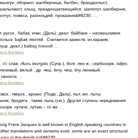
мызгун, обормот, шалберница, балбес, брандахлыст,
, шалыхвост, хлыщ, праздношатающийся, шалопут, шалберник,
олтус, повеса, разгильдяй, проказник&#8230; …
. русск., бабак, южн. (Даль); диал. байбаки – насмешливое
польск. bajbak лентяй . Считается заимств. из караим.:
(луцк. диал.) baibaχ плохой …
акса Фасмера
, ст. слав. лѣнъ ὀκνηρός (Супр.), болг. лен ж., сербохорв. ли̏jен,
nа ленивый, вялый , др. чеш. leny, чеш. liny ленивый,
, леность …
акса Фасмера
ск., тверск., арханг. (Подв., Даль), лыт, мн. лыты
ник, бродяга , также лынь (см.). Другая ступень чередования
охорв. лутати, лу̑там – то же …
акса Фасмера
ng Frère Jacques is well known in English speaking countries in
ther translations and versions exist; some are an exact structural
 vary in the details to&#8230; …