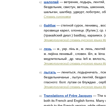
шалопай
— ветреник, лодырь, лентяй, 
42
бездельник, свистун, ветошь, шмонник
шалыган, шалбер, удмурт, лоботряс, об
Словарь синонимов
байбак
— степной сурок, ленивец , вост
43
прозвище карел, олонецк. (Кулик.); ср. 
(тракайский диал.) baidbaχ, караимск. 
Этимологический словарь русского языка М
лень
— ж., укр. лiнь ж., м. лень, лентяй 
44
ж. лиjѐна ленивый , словен. lė̑n, ж. lė
медлительный , др. чеш. leň ж. вялость
Этимологический словарь русского языка М
лытать
— лениться, лодырничать , псков
45
бездельничанье , лытун лентяй, бездель
гласного: болг. лутам се блуждаю , серб
Этимологический словарь русского языка М
Translations of Frère Jacques
— The so
46
both its French and English forms. Many o
match to the French version, while others