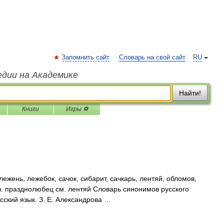
Запомнить сайт
Словарь на свой сайт
RU
едии на Академике
Найти!
Книги
Игры ⚽
ежень, лежебок, сачок, сибарит, сачкарь, лентяй, обломов,
. празднолюбец см. лентяй Словарь синонимов русского
усский язык. З. Е. Александрова …